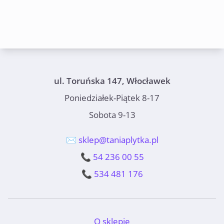
ul. Toruńska 147, Włocławek
Poniedziałek-Piątek 8-17
Sobota 9-13
✉️ sklep@taniaplytka.pl
📞 54 236 00 55
📞 534 481 176
O sklepie