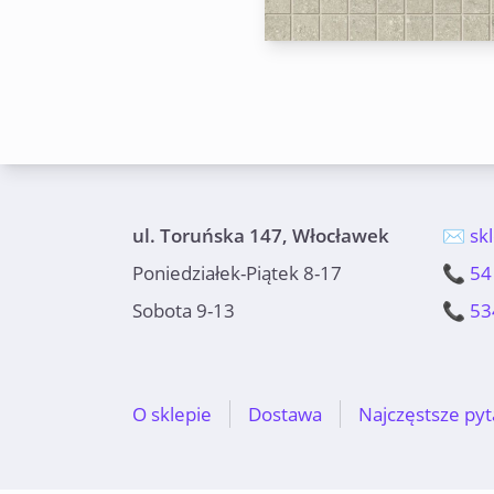
ul. Toruńska 147, Włocławek
✉️ sk
Poniedziałek-Piątek 8-17
📞 54
Sobota 9-13
📞 53
O sklepie
Dostawa
Najczęstsze pyt