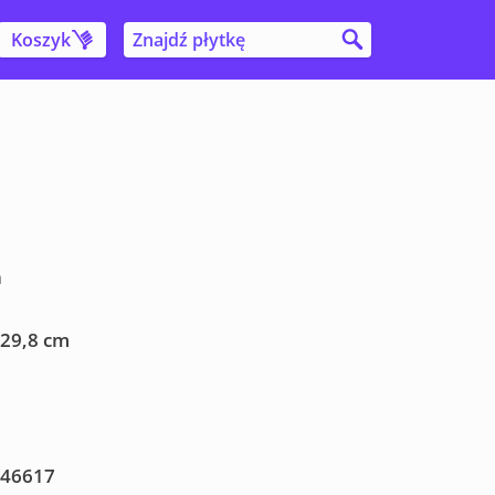
Koszyk
a
 29,8 cm
46617