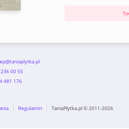
To
lep@taniaplytka.pl
 236 00 55
4 481 176
ania
Regulamin
TaniaPłytka.pl © 2011-2026