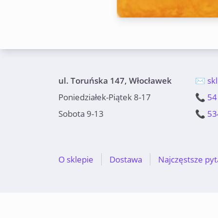
ul. Toruńska 147, Włocławek
✉️ sk
Poniedziałek-Piątek 8-17
📞 54
Sobota 9-13
📞 53
O sklepie
Dostawa
Najczęstsze pyt