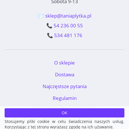
Sobota 9-13
✉️ sklep@taniaplytka.pl
📞 54 236 00 55
📞 534 481 176
O sklepie
Dostawa
Najczęstsze pytania
Regulamin
TaniaPłytka.pl © 2011-2026
OK
Stosujemy pliki cookie w celu świadczenia naszych usług.
Korzystając z tej strony wyrażasz zgodę na ich używanie.