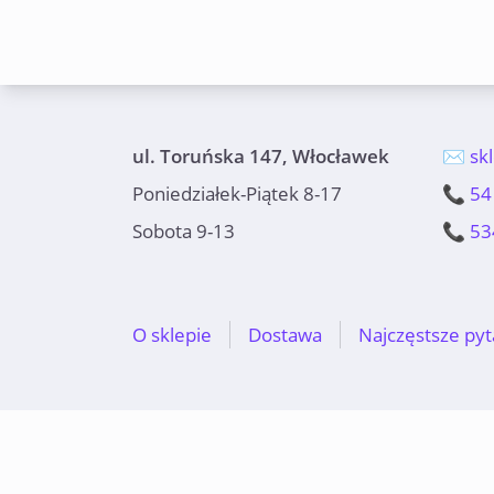
ul. Toruńska 147, Włocławek
✉️ sk
Poniedziałek-Piątek 8-17
📞 54
Sobota 9-13
📞 53
O sklepie
Dostawa
Najczęstsze pyt