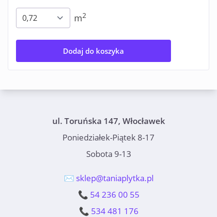
2
m
Dodaj do koszyka
ul. Toruńska 147, Włocławek
Poniedziałek-Piątek 8-17
Sobota 9-13
✉️ sklep@taniaplytka.pl
📞 54 236 00 55
📞 534 481 176