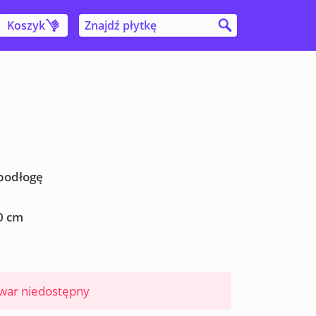
Koszyk
 podłogę
0 cm
war niedostępny