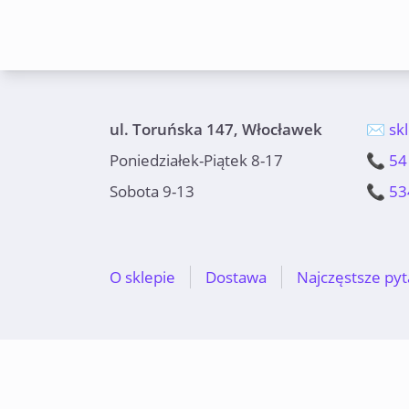
ul. Toruńska 147, Włocławek
✉️ sk
Poniedziałek-Piątek 8-17
📞 54
Sobota 9-13
📞 53
O sklepie
Dostawa
Najczęstsze pyt