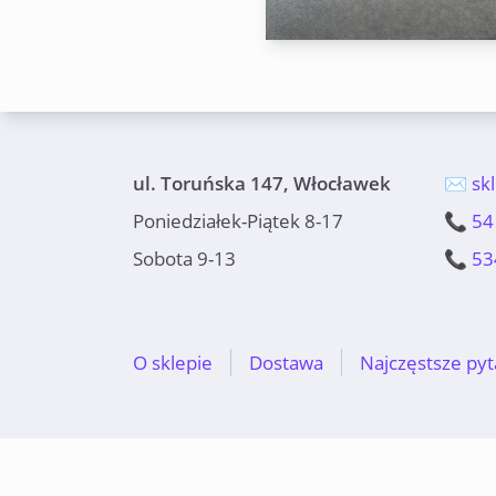
ul. Toruńska 147, Włocławek
✉️ sk
Poniedziałek-Piątek 8-17
📞 54
Sobota 9-13
📞 53
O sklepie
Dostawa
Najczęstsze pyt