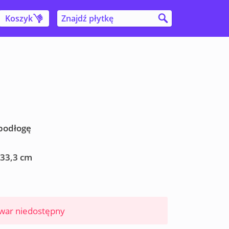
Koszyk
 podłogę
 33,3 cm
war niedostępny