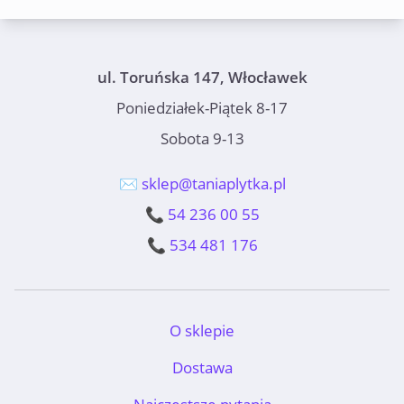
ul. Toruńska 147, Włocławek
Poniedziałek-Piątek 8-17
Sobota 9-13
✉️ sklep@taniaplytka.pl
📞 54 236 00 55
📞 534 481 176
O sklepie
Dostawa