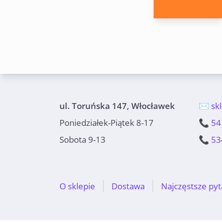
ul. Toruńska 147, Włocławek
✉️ sk
Poniedziałek-Piątek 8-17
📞 54
Sobota 9-13
📞 53
O sklepie
Dostawa
Najczęstsze pyt