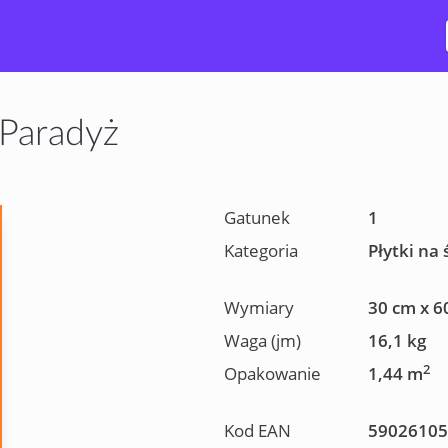
Paradyż
Gatunek
1
Kategoria
Płytki na 
Wymiary
30 cm x 6
Waga (jm)
16,1 kg
2
Opakowanie
1,44 m
Kod EAN
59026105