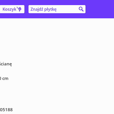
Koszyk
ścianę
0 cm
05188