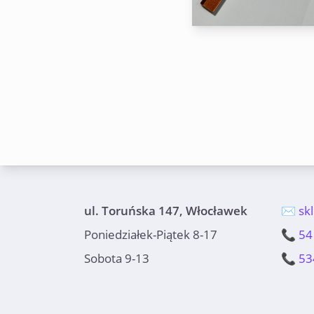
ul. Toruńska 147, Włocławek
✉️ sk
Poniedziałek-Piątek 8-17
📞 54
Sobota 9-13
📞 53