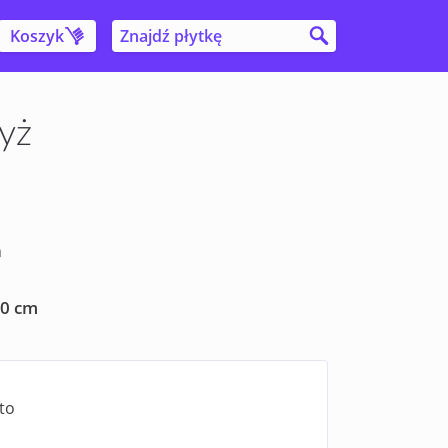
Koszyk
yż
a
60 cm
to