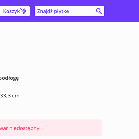
Koszyk
 podłogę
 33,3 cm
war niedostępny