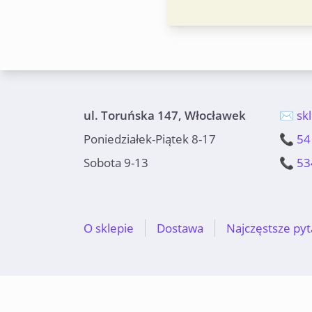
ul. Toruńska 147, Włocławek
✉️ sk
Poniedziałek-Piątek 8-17
📞 54
Sobota 9-13
📞 53
O sklepie
Dostawa
Najczęstsze pyt