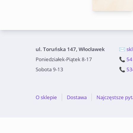
ul. Toruńska 147, Włocławek
✉️ sk
Poniedziałek-Piątek 8-17
📞 54
Sobota 9-13
📞 53
O sklepie
Dostawa
Najczęstsze pyt