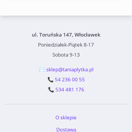
ul. Toruńska 147, Włocławek
Poniedziałek-Piątek 8-17
Sobota 9-13
✉️ sklep@taniaplytka.pl
📞 54 236 00 55
📞 534 481 176
O sklepie
Dostawa