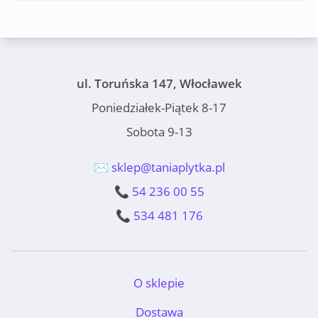
ul. Toruńska 147, Włocławek
Poniedziałek-Piątek 8-17
Sobota 9-13
✉️ sklep@taniaplytka.pl
📞 54 236 00 55
📞 534 481 176
O sklepie
Dostawa