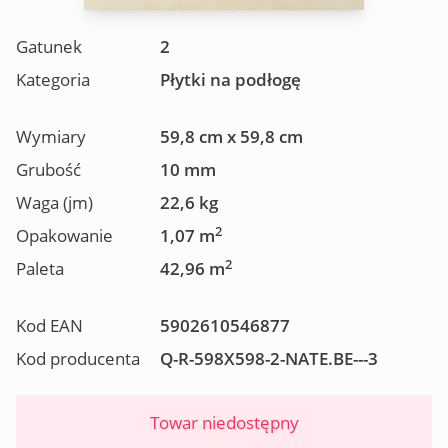
Gatunek
2
Kategoria
Płytki na podłogę
Wymiary
59,8 cm x 59,8 cm
Grubość
10 mm
Waga (jm)
22,6 kg
2
Opakowanie
1,07 m
2
Paleta
42,96 m
Kod EAN
5902610546877
Kod producenta
Q-R-598X598-2-NATE.BE---3
Towar niedostępny