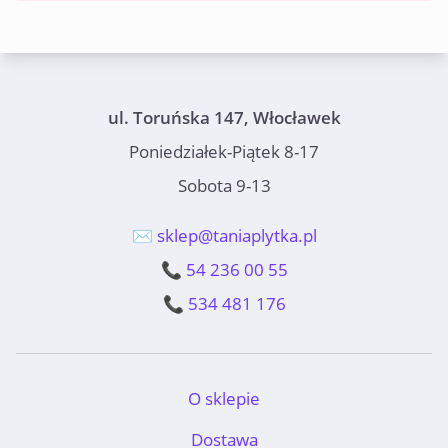
ul. Toruńska 147, Włocławek
Poniedziałek-Piątek 8-17
Sobota 9-13
✉️ sklep@taniaplytka.pl
📞 54 236 00 55
📞 534 481 176
O sklepie
Dostawa