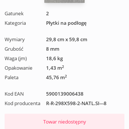
Gatunek
2
Kategoria
Płytki na podłogę
Wymiary
29,8 cm x 59,8 cm
Grubość
8 mm
Waga (jm)
18,6 kg
2
Opakowanie
1,43 m
2
Paleta
45,76 m
Kod EAN
5900139006438
Kod producenta
R-R-298X598-2-NATL.SI---8
Towar niedostępny