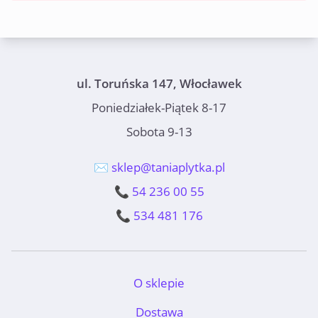
ul. Toruńska 147, Włocławek
Poniedziałek-Piątek 8-17
Sobota 9-13
✉️ sklep@taniaplytka.pl
📞 54 236 00 55
📞 534 481 176
O sklepie
Dostawa