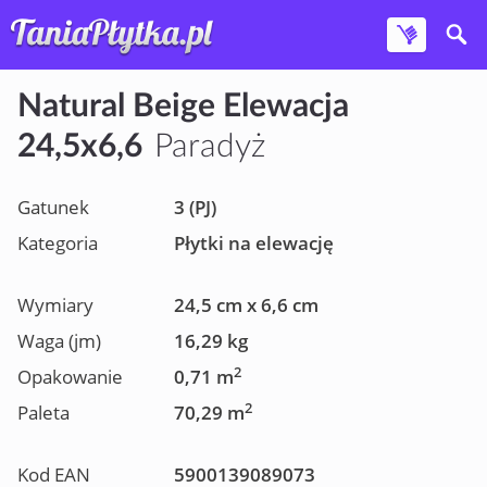
Natural Beige Elewacja
24,5x6,6
Paradyż
Gatunek
3 (PJ)
Kategoria
Płytki na elewację
Wymiary
24,5 cm x 6,6 cm
Waga (jm)
16,29 kg
2
Opakowanie
0,71 m
2
Paleta
70,29 m
Kod EAN
5900139089073