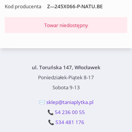
Kod producenta
Z---245X066-P-NATU.BE
Towar niedostępny
ul. Toruńska 147, Włocławek
Poniedziałek-Piątek 8-17
Sobota 9-13
✉️ sklep@taniaplytka.pl
📞 54 236 00 55
📞 534 481 176