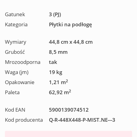
Gatunek
3 (PJ)
Kategoria
Płytki na podłogę
Wymiary
44,8 cm x 44,8 cm
Grubość
8,5 mm
Mrozoodporna
tak
Waga (jm)
19 kg
2
Opakowanie
1,21 m
2
Paleta
62,92 m
Kod EAN
5900139074512
Kod producenta
Q-R-448X448-P-MIST.NE---3