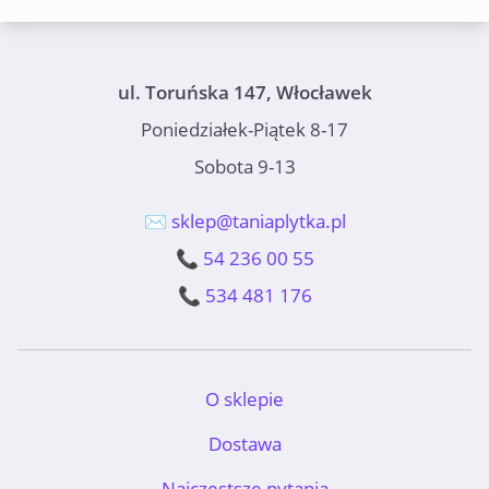
ul. Toruńska 147, Włocławek
Poniedziałek-Piątek 8-17
Sobota 9-13
✉️ sklep@taniaplytka.pl
📞 54 236 00 55
📞 534 481 176
O sklepie
Dostawa
Najczęstsze pytania