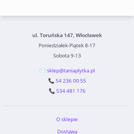
ul. Toruńska 147, Włocławek
Poniedziałek-Piątek 8-17
Sobota 9-13
✉️ sklep@taniaplytka.pl
📞 54 236 00 55
📞 534 481 176
O sklepie
Dostawa