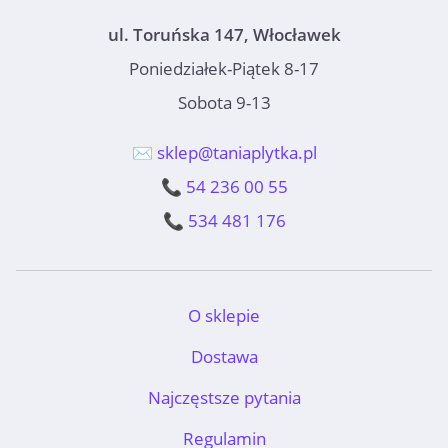
ul. Toruńska 147, Włocławek
Poniedziałek-Piątek 8-17
Sobota 9-13
✉️ sklep@taniaplytka.pl
📞 54 236 00 55
📞 534 481 176
O sklepie
Dostawa
Najczęstsze pytania
Regulamin