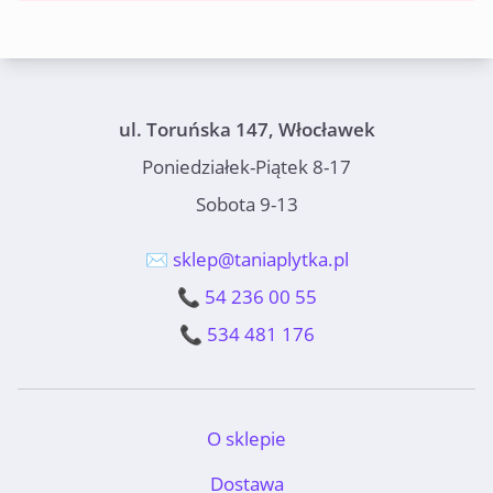
ul. Toruńska 147, Włocławek
Poniedziałek-Piątek 8-17
Sobota 9-13
✉️ sklep@taniaplytka.pl
📞 54 236 00 55
📞 534 481 176
O sklepie
Dostawa