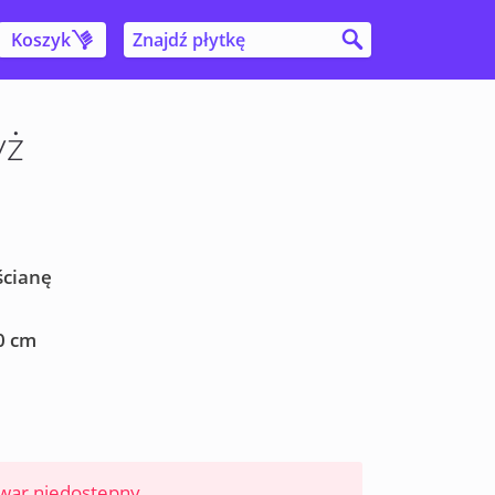
Koszyk
yż
ścianę
0 cm
war niedostępny