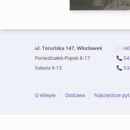
ul. Toruńska 147, Włocławek
✉️ sk
Poniedziałek-Piątek 8-17
📞 54
Sobota 9-13
📞 53
O sklepie
Dostawa
Najczęstsze pyt