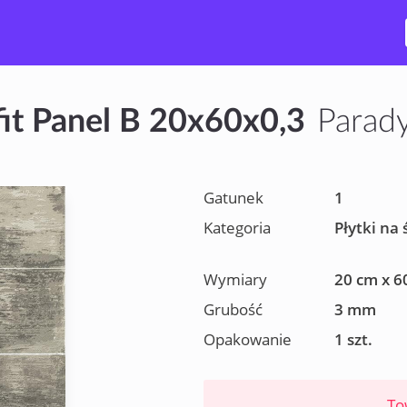
fit Panel B 20x60x0,3
Parad
Gatunek
1
Kategoria
Płytki na 
Wymiary
20 cm x 6
Grubość
3 mm
Opakowanie
1 szt.
To