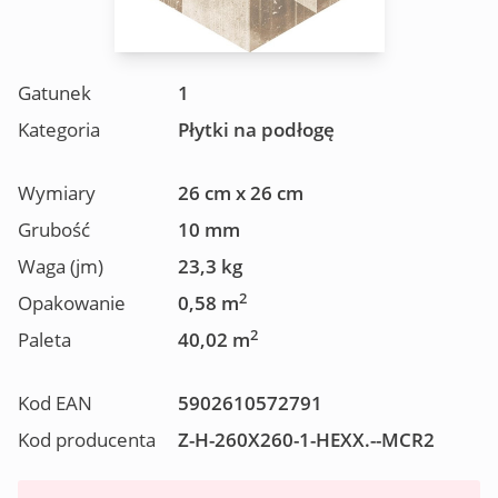
Gatunek
1
Kategoria
Płytki na podłogę
Wymiary
26 cm x 26 cm
Grubość
10 mm
Waga (jm)
23,3 kg
2
Opakowanie
0,58 m
2
Paleta
40,02 m
Kod EAN
5902610572791
Kod producenta
Z-H-260X260-1-HEXX.--MCR2