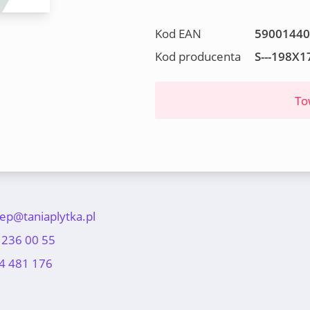
Kod EAN
59001440
Kod producenta
S---198X
To
lep@taniaplytka.pl
 236 00 55
4 481 176