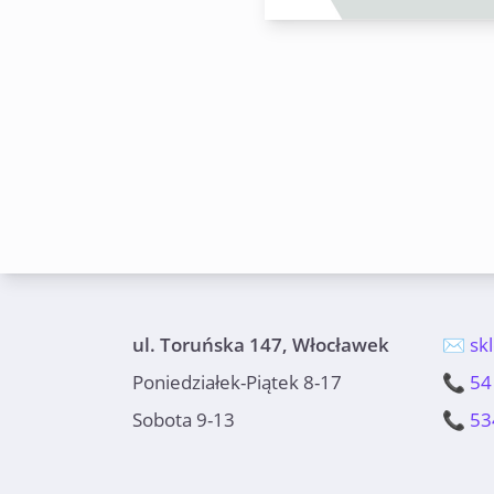
ul. Toruńska 147, Włocławek
✉️ sk
Poniedziałek-Piątek 8-17
📞 54
Sobota 9-13
📞 53