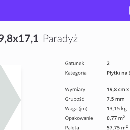
9,8x17,1
Paradyż
Gatunek
2
Kategoria
Płytki na 
Wymiary
19,8 cm x
Grubość
7,5 mm
Waga (jm)
13,15 kg
2
Opakowanie
0,77 m
2
Paleta
57,75 m