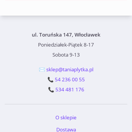
ul. Toruńska 147, Włocławek
Poniedziałek-Piątek 8-17
Sobota 9-13
✉️ sklep@taniaplytka.pl
📞 54 236 00 55
📞 534 481 176
O sklepie
Dostawa