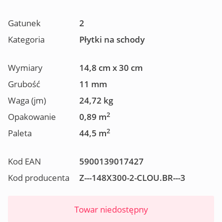
Gatunek
2
Kategoria
Płytki na schody
Wymiary
14,8 cm x 30 cm
Grubość
11 mm
Waga (jm)
24,72 kg
2
Opakowanie
0,89 m
2
Paleta
44,5 m
Kod EAN
5900139017427
Kod producenta
Z---148X300-2-CLOU.BR---3
Towar niedostępny