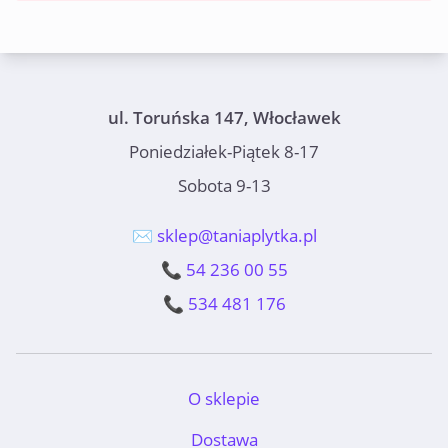
ul. Toruńska 147, Włocławek
Poniedziałek-Piątek 8-17
Sobota 9-13
✉️ sklep@taniaplytka.pl
📞 54 236 00 55
📞 534 481 176
O sklepie
Dostawa