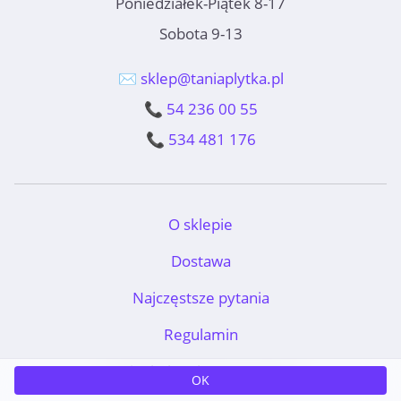
Poniedziałek-Piątek 8-17
Sobota 9-13
✉️ sklep@taniaplytka.pl
📞 54 236 00 55
📞 534 481 176
O sklepie
Dostawa
Najczęstsze pytania
Regulamin
TaniaPłytka.pl © 2011-2026
OK