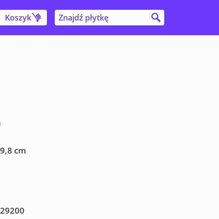
Koszyk
a
29,8 cm
29200