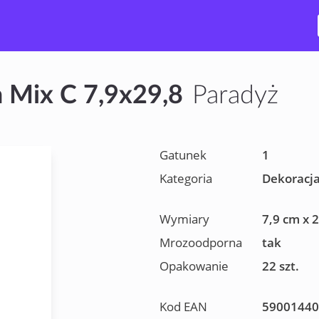
a Mix C 7,9x29,8
Paradyż
Gatunek
1
Kategoria
Dekoracj
Wymiary
7,9 cm x 
Mrozoodporna
tak
Opakowanie
22 szt.
Kod EAN
59001440