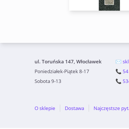
ul. Toruńska 147, Włocławek
✉️ sk
Poniedziałek-Piątek 8-17
📞 54
Sobota 9-13
📞 53
O sklepie
Dostawa
Najczęstsze pyt