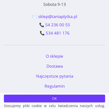
Sobota 9-13
✉️ sklep@taniaplytka.pl
📞 54 236 00 55
📞 534 481 176
O sklepie
Dostawa
Najczęstsze pytania
Regulamin
TaniaPłytka.pl © 2011-2026
OK
Stosujemy pliki cookie w celu świadczenia naszych usług.