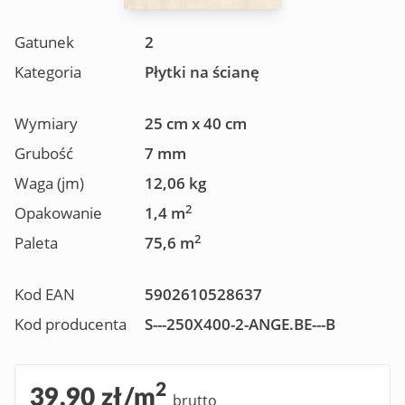
Gatunek
2
Kategoria
Płytki na ścianę
Wymiary
25 cm x 40 cm
Grubość
7 mm
Waga (jm)
12,06 kg
2
Opakowanie
1,4 m
2
Paleta
75,6 m
Kod EAN
5902610528637
Kod producenta
S---250X400-2-ANGE.BE---B
2
39,90 zł/m
brutto