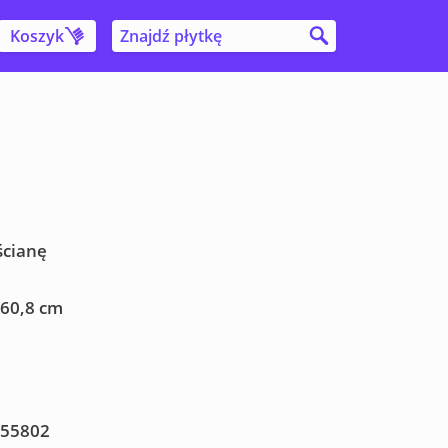
Koszyk
ścianę
 60,8 cm
55802