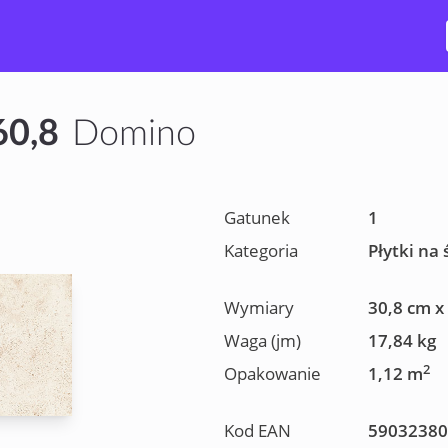
60,8
Domino
Gatunek
1
Kategoria
Płytki na 
Wymiary
30,8 cm x
Waga (jm)
17,84 kg
2
Opakowanie
1,12 m
Kod EAN
59032380