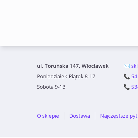
ul. Toruńska 147, Włocławek
✉️ sk
Poniedziałek-Piątek 8-17
📞 54
Sobota 9-13
📞 53
O sklepie
Dostawa
Najczęstsze pyt