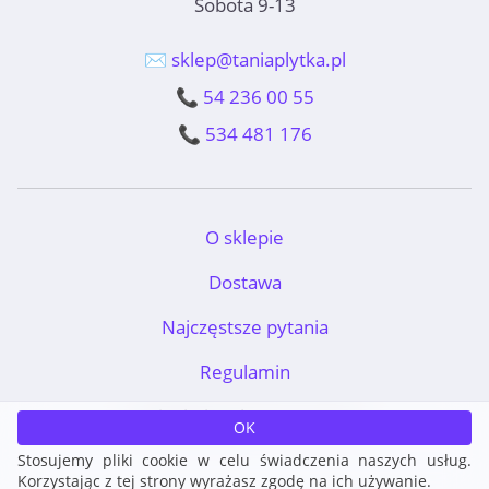
Sobota 9-13
✉️ sklep@taniaplytka.pl
📞 54 236 00 55
📞 534 481 176
O sklepie
Dostawa
Najczęstsze pytania
Regulamin
TaniaPłytka.pl © 2011-2026
OK
Stosujemy pliki cookie w celu świadczenia naszych usług.
Korzystając z tej strony wyrażasz zgodę na ich używanie.