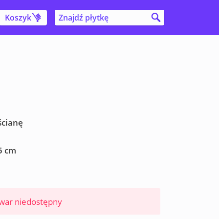
Koszyk
ścianę
5 cm
war niedostępny