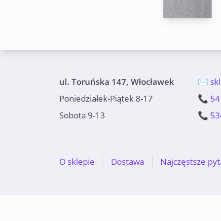
ul. Toruńska 147, Włocławek
✉️ sk
Poniedziałek-Piątek 8-17
📞 54
Sobota 9-13
📞 53
O sklepie
Dostawa
Najczęstsze pyt