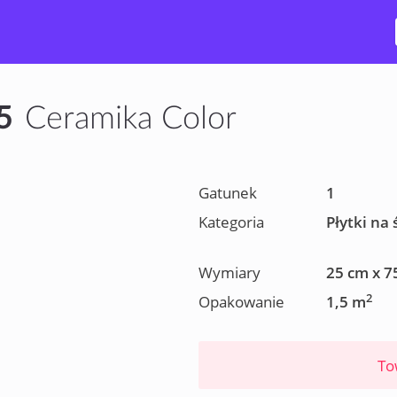
5
Ceramika Color
Gatunek
1
Kategoria
Płytki na 
Wymiary
25 cm x 7
2
Opakowanie
1,5 m
To