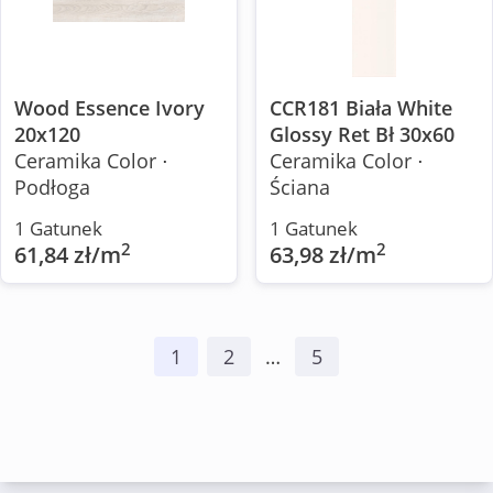
Wood Essence Ivory
CCR181 Biała White
20x120
Glossy Ret Bł 30x60
Ceramika Color ⋅
Ceramika Color ⋅
Podłoga
Ściana
1 Gatunek
1 Gatunek
2
2
61,84 zł/m
63,98 zł/m
1
2
…
5