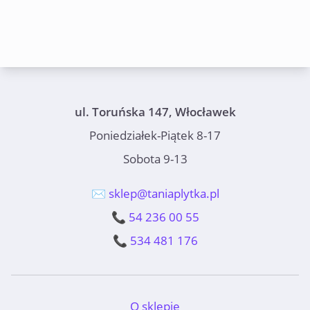
ul. Toruńska 147, Włocławek
Poniedziałek-Piątek 8-17
Sobota 9-13
✉️ sklep@taniaplytka.pl
📞 54 236 00 55
📞 534 481 176
O sklepie