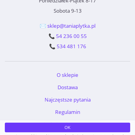
Poniedziałek-Piątek 8-17
Sobota 9-13
✉️ sklep@taniaplytka.pl
📞 54 236 00 55
📞 534 481 176
O sklepie
Dostawa
Najczęstsze pytania
Regulamin
TaniaPłytka.pl © 2011-2026
OK