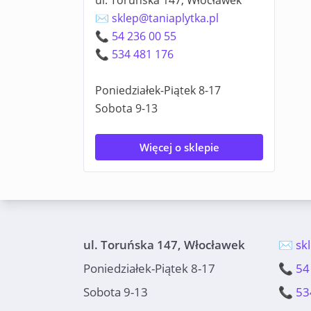
ul. Toruńska 147, Włocławek
✉️ sklep@taniaplytka.pl
📞 54 236 00 55
📞 534 481 176
Poniedziałek-Piątek 8-17
Sobota 9-13
Więcej o sklepie
ul. Toruńska 147, Włocławek
✉️ sk
Poniedziałek-Piątek 8-17
📞 54
Sobota 9-13
📞 53