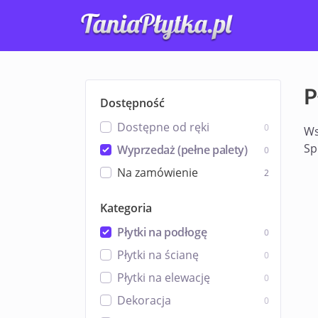
P
Dostępność
Dostępne od ręki
0
Ws
Sp
Wyprzedaż (pełne palety)
0
Na zamówienie
2
Kategoria
Płytki na podłogę
0
Płytki na ścianę
0
Płytki na elewację
0
Dekoracja
0