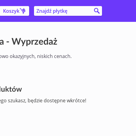
Koszyk
ca - Wyprzedaż
owo okazyjnych, niskich cenach.
oduktów
ego szukasz, będzie dostępne wkrótce!