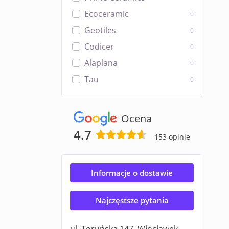
Ecoceramic
0
Geotiles
0
Codicer
0
Alaplana
0
Tau
0
Ocena
4.7
153 opinie
Informacje o dostawie
Najczęstsze pytania