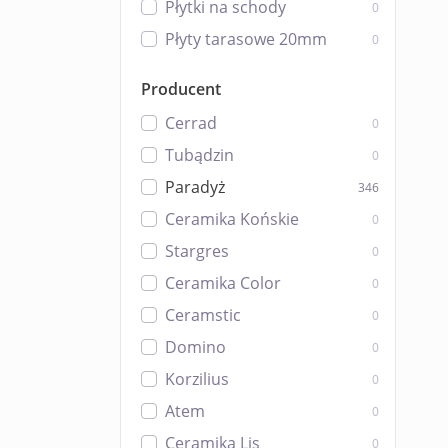
Płytki na schody
0
Płyty tarasowe 20mm
0
Producent
Cerrad
0
Tubądzin
0
Paradyż
346
Ceramika Końskie
0
Stargres
0
Ceramika Color
0
Ceramstic
0
Domino
0
Korzilius
0
Atem
0
Ceramika Lis
0