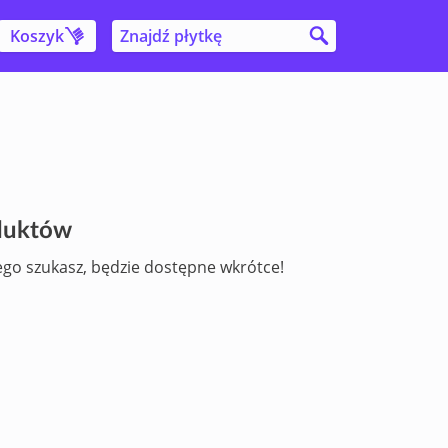
Koszyk
a
oduktów
ego szukasz, będzie dostępne wkrótce!