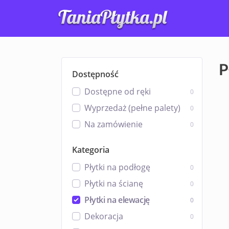
P
Dostępność
Dostępne od ręki
0
Wyprzedaż (pełne palety)
0
Na zamówienie
0
Kategoria
Płytki na podłogę
0
Płytki na ścianę
0
Płytki na elewację
0
Dekoracja
0