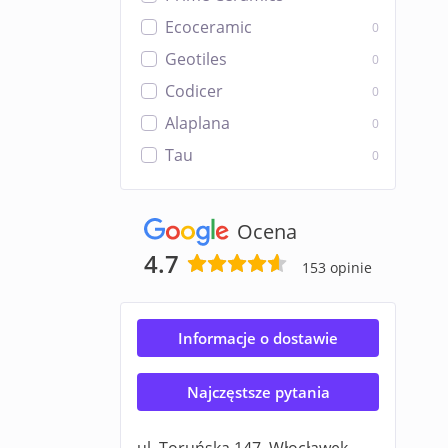
Ecoceramic
0
Geotiles
0
Codicer
0
Alaplana
0
Tau
0
Ocena
4.7
153 opinie
Informacje o dostawie
Najczęstsze pytania