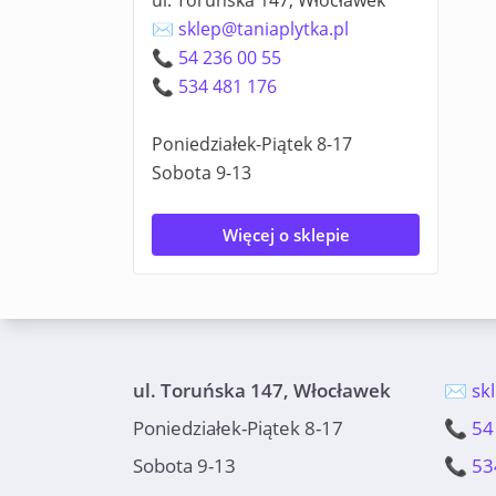
ul. Toruńska 147, Włocławek
✉️ sklep@taniaplytka.pl
📞 54 236 00 55
📞 534 481 176
Poniedziałek-Piątek 8-17
Sobota 9-13
Więcej o sklepie
ul. Toruńska 147, Włocławek
✉️ sk
Poniedziałek-Piątek 8-17
📞 54
Sobota 9-13
📞 53