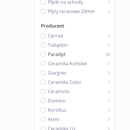
Płytki na schody
0
Płyty tarasowe 20mm
0
Producent
Cerrad
0
Tubądzin
0
Paradyż
29
Ceramika Końskie
0
Stargres
0
Ceramika Color
0
Ceramstic
0
Domino
0
Korzilius
0
Atem
0
Ceramika Lis
0