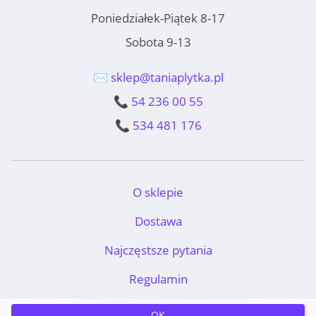
Poniedziałek-Piątek 8-17
Sobota 9-13
✉️ sklep@taniaplytka.pl
📞 54 236 00 55
📞 534 481 176
O sklepie
Dostawa
Najczęstsze pytania
Regulamin
TaniaPłytka.pl © 2011-2026
OK