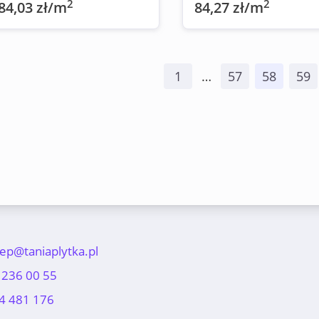
2
2
84,03 zł/m
84,27 zł/m
1
…
57
58
59
lep@taniaplytka.pl
 236 00 55
4 481 176