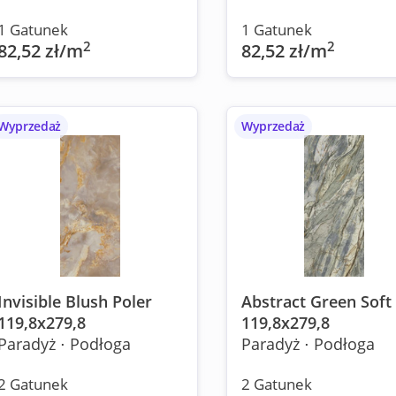
1 Gatunek
1 Gatunek
2
2
82,52 zł/m
82,52 zł/m
Wyprzedaż
Wyprzedaż
Invisible Blush Poler
Abstract Green Soft
119,8x279,8
119,8x279,8
Paradyż ⋅ Podłoga
Paradyż ⋅ Podłoga
2 Gatunek
2 Gatunek