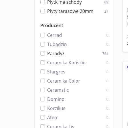
Płytki na schody
89
Płyty tarasowe 20mm
21
Producent
Cerrad
0
Tubądzin
0
Paradyż
761
Ceramika Końskie
0
Stargres
0
Ceramika Color
0
Ceramstic
0
Domino
0
Korzilius
0
Atem
0
Ceramika Lis
0