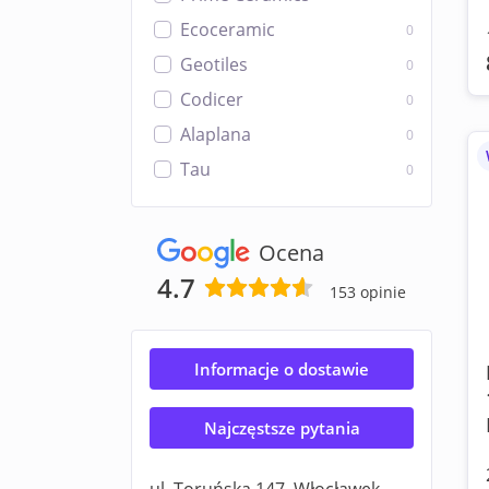
Ecoceramic
0
Geotiles
0
Codicer
0
Alaplana
0
Tau
0
Ocena
4.7
153 opinie
Informacje o dostawie
Najczęstsze pytania