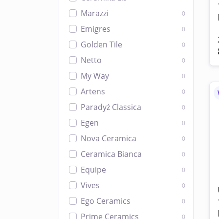
Marazzi
0
Emigres
0
Golden Tile
0
Netto
0
My Way
0
Artens
0
Paradyż Classica
0
Egen
0
Nova Ceramica
0
Ceramica Bianca
0
Equipe
0
Vives
0
Ego Ceramics
0
Prime Ceramics
0