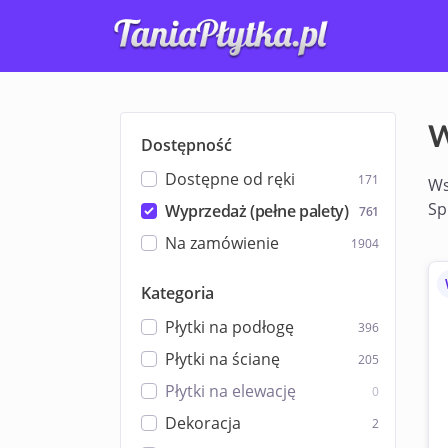
W
Dostępność
Dostępne od ręki
171
Ws
Sp
Wyprzedaż (pełne palety)
761
Na zamówienie
1904
Kategoria
Płytki na podłogę
396
Płytki na ścianę
205
Płytki na elewację
0
Dekoracja
2