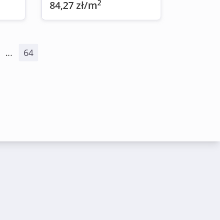
2
84,27 zł/m
…
64