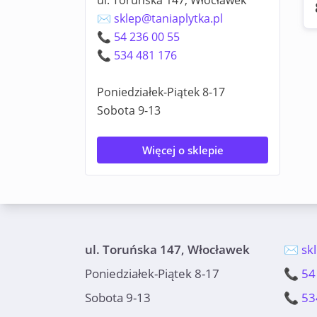
ul. Toruńska 147, Włocławek
✉️ sklep@taniaplytka.pl
📞 54 236 00 55
📞 534 481 176
Poniedziałek-Piątek 8-17
Sobota 9-13
Więcej o sklepie
ul. Toruńska 147, Włocławek
✉️ sk
Poniedziałek-Piątek 8-17
📞 54
Sobota 9-13
📞 53