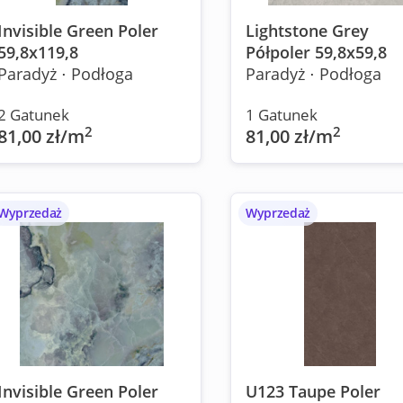
Invisible Green Poler
Lightstone Grey
59,8x119,8
Półpoler 59,8x59,8
Paradyż ⋅ Podłoga
Paradyż ⋅ Podłoga
2 Gatunek
1 Gatunek
2
2
81,00 zł/m
81,00 zł/m
Wyprzedaż
Wyprzedaż
Invisible Green Poler
U123 Taupe Poler